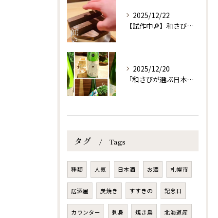
2025/12/22
【試作中🔎】和さび自信作の予感！自慢の蟹釜飯！これはきっと和...
2025/12/20
「和さびが選ぶ日本酒シリーズ」
タグ
Tags
種類
人気
日本酒
お酒
札幌市
居酒屋
炭焼き
すすきの
記念日
カウンター
刺身
焼き鳥
北海道産