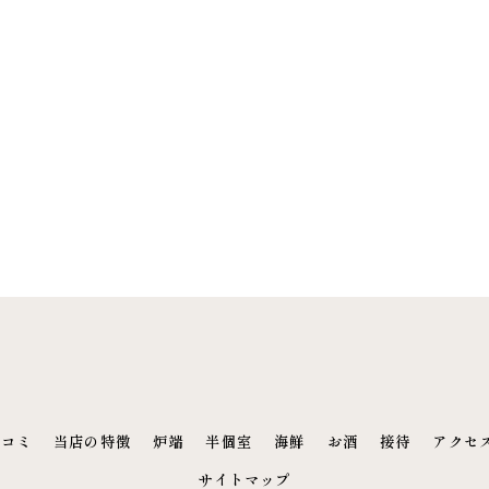
口コミ
当店の特徴
炉端
半個室
海鮮
お酒
接待
アクセ
サイトマップ