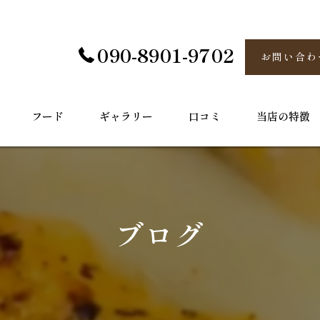
090-8901-9702
お問い合わ
フード
ギャラリー
口コミ
当店の特徴
炉端
半個室
ブログ
海鮮
お酒
接待