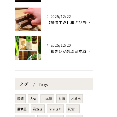
2025/12/22
【試作中🔎】和さび自信作の予感！自慢の蟹釜飯！これはきっと和...
2025/12/20
「和さびが選ぶ日本酒シリーズ」
タグ
Tags
種類
人気
日本酒
お酒
札幌市
居酒屋
炭焼き
すすきの
記念日