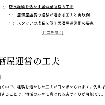
店長経験を活かす居酒屋運営の工夫
居酒屋店長の経験が活きる工夫と実践例
スタッフの成長を促す居酒屋運営術の要点
居酒屋で顧客満足度を高める対応力の磨き方
日々の改善で居酒屋運営の質を向上させる方法
店長目線で考える居酒屋経営の成功ポイント
西興部村で地域と歩む居酒屋経営術
酒屋運営の工夫
居酒屋が地域と共に成長するための経営術
地域密着型居酒屋を実現する交流のコツ
例
地元住民に愛される居酒屋づくりの秘訣
働く中で、経験を活かした工夫が日々求められます。例え
居酒屋が地域イベントで果たす役割を考える
開することで、地域の方々に喜ばれる店づくりが可能です
地域資源を活かした居酒屋経営の工夫集