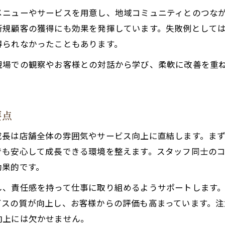
愛される居酒屋への第一歩は地元理解から
メニューやサービスを用意し、地域コミュニティとのつな
居酒屋運営で大切な地元文化の理解と尊重
新規顧客の獲得にも効果を発揮しています。失敗例として
地元住民の声を活かす居酒屋づくりの始め方
得られなかったこともあります。
地域の食材と伝統を居酒屋運営に活かす工夫
現場での観察やお客様との対話から学び、柔軟に改善を重
居酒屋が地元に根付くためのリサーチ方法
。
世代を問わず居酒屋が親しまれる工夫とは
人材確保で変わる居酒屋店長の毎日
要点
居酒屋の人材確保が経営を左右する理由
成長は店舗全体の雰囲気やサービス向上に直結します。ま
働きやすい居酒屋環境づくりのポイント
でも安心して成長できる環境を整えます。スタッフ同士の
スタッフの定着率を高める居酒屋の工夫
効果的です。
求人活動で選ばれる居酒屋になる秘訣
し、責任感を持って仕事に取り組めるようサポートします
店長が実践する居酒屋スタッフ育成法
ビスの質が向上し、お客様からの評価も高まっています。
コミュニティとつながる居酒屋の魅力
向上には欠かせません。