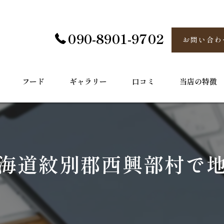
090-8901-9702
お問い合わ
フード
ギャラリー
口コミ
当店の特徴
炉端
半個室
海道紋別郡西興部村で
海鮮
お酒
接待