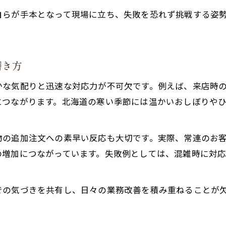
居酒屋が地域コミュニティと築く信頼関係
自らが手本となって現場に立ち、失敗を恐れず挑戦する姿
地元イベントと連携する居酒屋の役割
。
常連客が集う居酒屋の居心地づくりの工夫
居酒屋発の地域交流イベント開催のコツ
磨き方
居酒屋スタッフと地域住民のつながり方
かな気配りと迅速な対応力が不可欠です。例えば、来店時
地元食材を活用した居酒屋作りのコツ
につながります。北海道の寒い季節には温かいおしぼりや
居酒屋で地元食材を活かすメニュー開発法
旬の食材を取り入れた居酒屋料理の魅力
物の追加注文への素早い反応も大切です。実際、常連のお
生産者と協力する居酒屋の新しい取り組み
の増加につながっています。失敗例としては、混雑時に対
地域色豊かな居酒屋メニュー作りのコツ
居酒屋が地元食材の価値を伝える工夫
での気づきを共有し、日々の業務改善を積み重ねることが