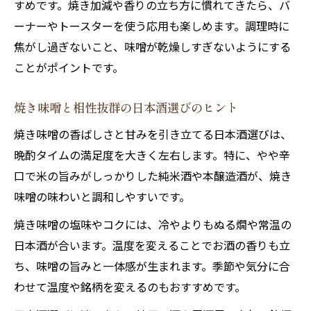
すめです。焼き加減や香りの立ち方に慣れてきたら、バ
焼き味噌レシピに使う調味料の選び方
ーナーやトースターを使う応用も楽しめます。調理時に
手作り焼き味噌が居酒屋の味に近づく工夫
焦がし過ぎないこと、味噌が乾燥しすぎないようにする
居酒屋焼き味噌に近づく手作りの秘訣を公
ことがポイントです。
開
焼き味噌の味を左右する具材選びのコツ
焼き味噌と相性抜群の日本酒選びのヒント
手作り焼き味噌の深い味わいを出す工夫
焼き味噌の香ばしさと甘みを引き立てる日本酒選びは、
居酒屋の味を意識した焼き味噌の焼き方
晩酌タイムの満足度を大きく左右します。特に、やや辛
焼き味噌で晩酌を格上げするアドバイス
口で米の旨みがしっかりした純米酒や本醸造酒が、焼き
焼き味噌好き必見のしゃもじ活用術とは
味噌の味わいと調和しやすいです。
しゃもじを使った居酒屋焼き味噌の魅力
焼き味噌の塩味やコクには、冷やよりもぬる燗や常温の
焼き味噌しゃもじレシピを楽しむポイント
日本酒が合います。温度を変えることでお酒の香りも立
ち、味噌の旨みと一体感が生まれます。季節や気分に合
居酒屋風に仕上げる焼き味噌しゃもじのコ
わせて温度や銘柄を変えるのもおすすめです。
ツ
焼き味噌しゃもじの食べ方とアレンジ方法