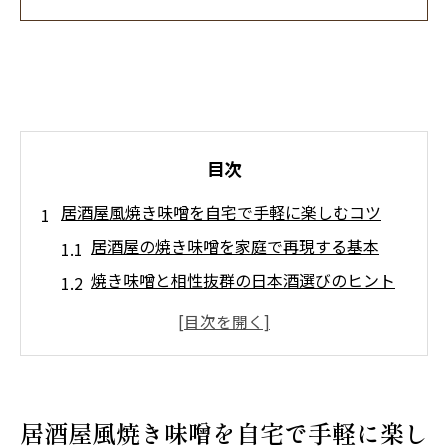
目次
居酒屋風焼き味噌を自宅で手軽に楽しむコツ
居酒屋の焼き味噌を家庭で再現する基本
焼き味噌と相性抜群の日本酒選びのヒント
居酒屋流の焼き味噌に近づく味噌の選び方
焼き味噌の香ばしさを引き出す調理の工夫
晩酌に最適な居酒屋焼き味噌の食べ方の魅
力
居酒屋風焼き味噌を自宅で手軽に楽し
蕎麦屋流の焼き味噌アレンジで晩酌を格上げ