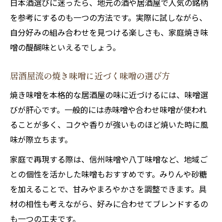
日本酒選びに迷ったら、地元の酒や居酒屋で人気の銘柄
しゃもじ焼き味噌の香ばしさを高める工夫
を参考にするのも一つの方法です。実際に試しながら、
自分好みの組み合わせを見つける楽しさも、家庭焼き味
フライパンでも美味しく作れる焼き味噌の真髄
噌の醍醐味といえるでしょう。
居酒屋焼き味噌をフライパンで簡単調理
焼き味噌をフライパンで香ばしく仕上げる
居酒屋流の焼き味噌に近づく味噌の選び方
コツ
焼き味噌を本格的な居酒屋の味に近づけるには、味噌選
フライパン焼き味噌の応用とアレンジ術
びが肝心です。一般的には赤味噌や合わせ味噌が使われ
焼き味噌の美味しさ引き出す温度管理方法
ることが多く、コクや香りが強いものほど焼いた時に風
居酒屋気分を味わえるフライパン焼き味噌
味が際立ちます。
家庭で再現する際は、信州味噌や八丁味噌など、地域ご
との個性を活かした味噌もおすすめです。みりんや砂糖
を加えることで、甘みやまろやかさを調整できます。具
材の相性も考えながら、好みに合わせてブレンドするの
も一つの工夫です。