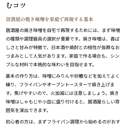
むコツ
蕎麦屋風焼き味噌の独自アレンジで新発見
居酒屋の焼き味噌を家庭で再現する基本
居酒屋と蕎麦屋の焼き味噌の違いを楽しむ
蕎麦屋焼き味噌レシピを晩酌に活かすコツ
居酒屋の焼き味噌を自宅で再現するためには、まず味噌
焼き味噌に合う蕎麦前メニューとの組み合
の種類や調理器具の選択が重要です。焼き味噌は、香ば
わせ
しさと甘みが特徴で、日本酒や焼酎との相性が抜群なお
つまみとして人気があります。家庭で作る場合も、シン
居酒屋焼き味噌アレンジの風味アップ方法
プルな材料で本格的な味わいを目指せます。
香ばしい焼き味噌の基本と応用レシピ徹底解説
基本の作り方は、味噌にみりんや砂糖などを加えてよく
居酒屋定番の焼き味噌基本レシピを徹底解
練り、フライパンやオーブントースターで焼き上げま
説
す。焦げやすいので、火加減には注意しましょう。焼き
焼き味噌の応用アレンジで食卓を豊かに
味噌はしゃもじや小皿に盛り付けると、居酒屋らしい雰
香ばしさ際立つ焼き味噌の作り方のポイン
囲気を演出できます。
ト
初心者の方は、まずフライパン調理から始めるのがおす
居酒屋感を引き出す焼き味噌の応用例とは