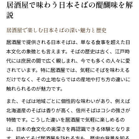
居酒屋で味わう日本そばの醍醐味を解
日本そばを楽しむ居酒屋飲みの魅力発見
説
居酒屋で味わう日本そばと日本酒の相性
居酒屋で楽しむ日本そばの深い魅力と歴史
蕎麦屋飲みならではの落ち着く空間と雰囲
気
居酒屋で提供される日本そばは、単なる食事を超えた日
日本そば好き必見の居酒屋メニュー選び
本文化の象徴とも言えます。そばの歴史は古く、江戸時
蕎麦日本酒東京の最新トレンドを体験
代には庶民の間で広く親しまれ、今でも多くの人々に愛
されています。特に居酒屋では、気軽にそばを味わえる
つまみが美味しい蕎麦屋飲みのポイント
だけでなく、その土地ならではの産地や打ち方の違いに
つまみと日本そば、居酒屋で相性を探る
触れられるのが魅力です。
居酒屋のつまみと日本そばの絶妙な組み合
また、そばは地域ごとに個性的な味わいがあり、例えば
わせ
北海道産のそばは香りが高く、信州そばはコシの強さが
蕎麦居酒屋で選ぶべきつまみと日本酒
特徴です。こうした違いを居酒屋で気軽に楽しめるの
つまみが美味しい蕎麦屋飲みの秘密を紹介
は、日本の食文化の奥深さを再認識できる体験となりま
蕎麦と日本酒が引き立つつまみの選び方
す。初めてそば居酒屋を訪れる方も、歴史や背景を知る