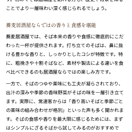
蕎麦居酒屋で体験する新しい味の発見
ことでより一層味わい深く感じられるでしょう。
蕎麦居酒屋ならではの日本酒の楽しみ方公開
居酒屋で味わう蕎麦と日本酒の極上ペアリ
蕎麦居酒屋ならではの香りと食感を堪能
ング
蕎麦居酒屋では、そば本来の香りや食感に徹底的にこだ
蕎麦日本酒東京のおすすめ楽しみ方ガイド
わった一杯が提供されます。打ち立てのそばは、鼻に抜
蕎麦屋飲みで体験できる日本酒の奥深さ
ける豊かな香りと、しっかりとしたコシが特徴です。特
に、粗挽きや十割そばなど、素材や製法による違いを食
蕎麦居酒屋で学ぶ日本酒の正しい選び方
べ比べできるのも居酒屋ならではの楽しみ方です。
日本そばと日本酒の風味を最大限に楽しむ
コツ
一方で、そばのつゆや薬味にも工夫が凝らされており、
飲みながら蕎麦を味わう作法とポイント紹介
出汁の深みや季節の香味野菜がそばの味を一層引き立て
ます。実際に、常連客からは「香り高いそばと季節ごと
居酒屋で楽しむ蕎麦屋飲みの作法とマナー
の薬味の組み合わせが格別」といった声も多く聞かれま
蕎麦居酒屋で実践したい蕎麦と日本酒の食
す。そばの食感や香りを最大限に感じるためには、まず
べ方
はシンプルにざるそばから試してみるのがおすすめで
蕎麦日本酒の奥深い味わいを引き出す工夫