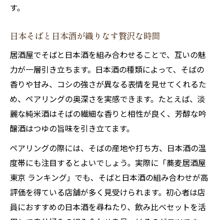
す。
蕎麦とつまみを上手に組み合わせるコツ
飲みながら味わう蕎麦の特別な楽しみ方
日本そばと日本酒が織りなす贅沢な時間
蕎麦と日本酒が織りなす居酒屋体験とは
居酒屋でそばと日本酒を組み合わせることで、互いの魅
居酒屋で体感する蕎麦と日本酒の相乗効果
力が一層引き立ちます。日本酒の種類によって、そばの
蕎麦屋飲みならではの特別な時間の過ごし
香りや甘み、コシの強さが異なる表情を見せてくれるた
方
め、ペアリングの奥深さを実感できます。たとえば、淡
蕎麦日本酒ランキングから学ぶ選び方
麗な純米酒はそばの繊細な香りと相性が良く、芳醇な吟
醸酒はつゆの旨味を引き立てます。
蕎麦居酒屋で味わう文化と食の融合体験
日本そば好きが語る居酒屋飲みの魅力
ペアリングの際には、そばの産地や打ち方、日本酒の温
度帯にも注目するとよいでしょう。実際に「蕎麦居酒屋
東京 ランキング」でも、そばと日本酒の組み合わせが高
評価を得ている店舗が多く見受けられます。初心者は店
員におすすめの日本酒を尋ねたり、飲み比べセットを活