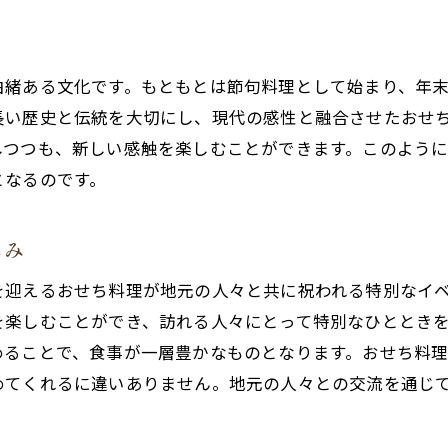
炉端焼きとのコラボレーションが生む新しい味
囲炉裏を囲むことで広がる食の楽しみ
居酒屋で過ごす特別な新年—北海道紋別市の和さびの魅力
由緒ある文化です。もともとは節句料理として始まり、年
新年を祝う特別な空間の演出
長い歴史と伝統を大切にし、現代の感性と融合させたおせ
しつつも、新しい感触を楽しむことができます。このよう
居酒屋で過ごす特別な新年の過ごし方
となるのです。
和さびでの新年がもたらす心温まるひととき
家族や友人と過ごす特別な新年の思い出
しみ
居酒屋でのひと味違う新年の迎え方
を迎えるおせち料理が地元の人々と共に祝われる特別なイ
新年の門出を祝う特別な居酒屋体験
を楽しむことができ、訪れる人々にとって特別なひととき
炉端焼きと共に味わう居酒屋「和さび」の豊かな新年
めることで、食事が一層豊かなものとなります。おせち料
炉端焼きが引き立てるおせちの味わい
めてくれるに違いありません。地元の人々との交流を通じ
香ばしい炉端焼きとおせちの贅沢な組み合わせ
和さびで体験する炉端焼きの魅力