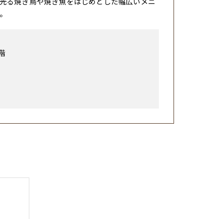
光る焼き鳥や焼き魚をはじめとした幅広いメニ
。
階