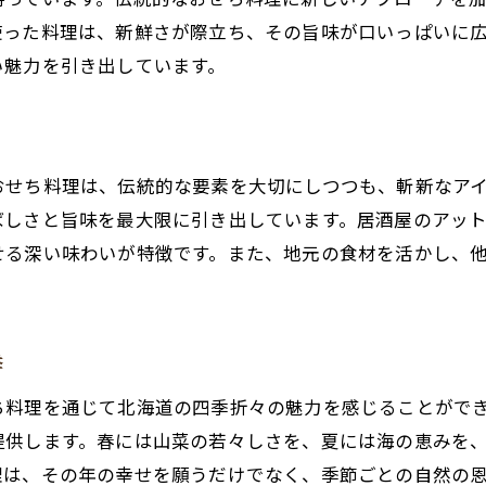
素材の持ち味を最大限に活かす調理法
使った料理は、新鮮さが際立ち、その旨味が口いっぱいに
い魅力を引き出しています。
居酒屋で楽しむ地元の豊かな食文化
和さびが提供する地元食材の新しい魅力
ち
地元の味覚を存分に楽しむおせち料理
おせち料理は、伝統的な要素を大切にしつつも、斬新なア
ばしさと旨味を最大限に引き出しています。居酒屋のアッ
せる深い味わいが特徴です。また、地元の食材を活かし、
季
ち料理を通じて北海道の四季折々の魅力を感じることがで
提供します。春には山菜の若々しさを、夏には海の恵みを
理は、その年の幸せを願うだけでなく、季節ごとの自然の