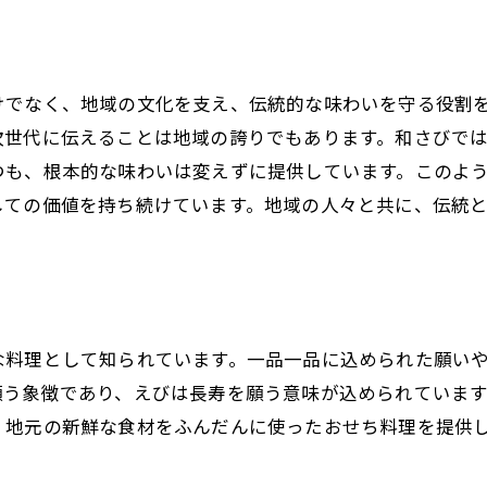
地元の味覚を贅沢に楽しむおせち体験
地元の味覚を堪能できる居酒屋「和さび」のおせち料理
地元ならではの素材選びのこだわり
けでなく、地域の文化を支え、伝統的な味わいを守る役割
おせち料理に込められた地元の文化
次世代に伝えることは地域の誇りでもあります。和さびで
居酒屋で感じる北海道の豊かな風味
つも、根本的な味わいは変えずに提供しています。このよ
和さびでしか味わえない特別な一品
しての価値を持ち続けています。地域の人々と共に、伝統
料理人が紡ぐ地域の伝統と革新
居酒屋の雰囲気が引き立てる地元の味
囲炉裏を囲んで味わう居酒屋「和さび」の新年おせち体験
囲炉裏の温かさがもたらす特別な時間
な料理として知られています。一品一品に込められた願い
香ばしい炉端焼きとおせちの絶妙なハーモニー
願う象徴であり、えびは長寿を願う意味が込められていま
囲炉裏を囲むことで深まる家族や友人との絆
、地元の新鮮な食材をふんだんに使ったおせち料理を提供
居酒屋の囲炉裏で味わう贅沢な新年