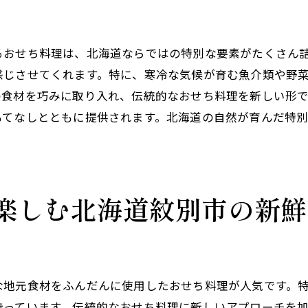
炉端焼きがもたらす新年の特別感
居酒屋で味わう新年の新しい食体験
るおせち料理は、北海道ならではの特別な要素がたくさん
炉端焼きと共に楽しむ和さびの新年
感じさせてくれます。特に、寒冷な気候が育む魚介類や野
北海道紋別市の居酒屋で新年を祝う—和さびの温かなひと
の食材を巧みに取り入れ、伝統的なおせち料理を新しい形
居酒屋で迎える新年の喜び
もてなしとともに提供されます。北海道の自然が育んだ特
和さびで体験する特別な新年の始まり
温かな雰囲気がもたらす心地よいひととき
居酒屋での新年がもたらす心の安らぎ
楽しむ北海道紋別市の新鮮
家族や友人と分かち合う新年の喜び
和さびで迎える新年がもたらす幸せ
地元食材の魅力を引き出す居酒屋「和さび」のおせち料理
選び抜かれた地元食材の魅力
な地元食材をふんだんに使用したおせち料理が人気です。
おせち料理に込められた料理人の心意気
持っています。伝統的なおせち料理に新しいアプローチを