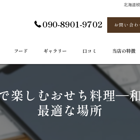
北海道
090-8901-9702
お問い合わ
フード
ギャラリー
口コミ
当店の特徴
炉端
半個室
で楽しむおせち料理—
海鮮
最適な場所
お酒
接待