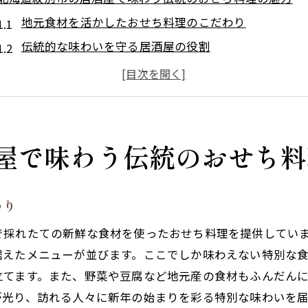
地元食材を活かしたおせち料理のこだわり
伝統的な味わいを守る居酒屋の役割
おせち料理が持つ新年のシンボリズム
居酒屋で感じるおせち料理の歴史
地元の人々と共に祝うおせち料理の楽しみ
北海道ならではの特別なおせち料理
屋で味わう伝統のおせち料
居酒屋「和さび」で楽しむ北海道紋別市の新鮮おせち料理
新鮮食材を使ったおせちの新しい魅力
わり
居酒屋ならではの創意工夫が光るおせち
で採れたての新鮮な食材を使ったおせち料理を提供してい
おせち料理を通じて感じる北海道の四季
据えたメニューが並びます。ここでしか味わえない特別な
和さびの特製おせち料理を楽しむ理由
立てます。また、野菜や豆腐など地元産の食材もふんだん
おせち料理で始める新しい年のスタート
が光り、訪れる人々に新年の始まりを彩る特別な味わいを届