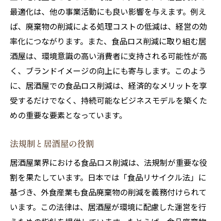
共同イベントで地域の注目を集める
最適化は、他の事業活動にも良い影響を与えます。例え
地元食材の供給体制を整える
ば、廃棄物の削減による処理コストの低減は、経営の効
生産者と共にサステナブルな未来を考える
率化につながります。また、食品ロス削減に取り組む居
酒屋は、環境意識の高い消費者に支持される可能性が高
地域の祭りやイベントでの共同出店
く、ブランドイメージの向上にも寄与します。このよう
居酒屋が取り組む廃棄物削減の具体的手法
に、居酒屋での食品ロス削減は、経済的なメリットを享
リサイクルとリデュースの実践
受するだけでなく、持続可能なビジネスモデルを築くた
食品廃棄物のコンポスト化
めの重要な要素となっています。
廃棄物を減らすためのスタッフ教育
環境に優しい包材の選択
法規制と居酒屋の役割
廃棄物削減のためのテクノロジー利用
居酒屋業界における食品ロス削減は、法規制が重要な役
リサイクル業者との協力体制
割を果たしています。日本では「食品リサイクル法」に
お客様とのコミュニケーションで食品ロスを防
基づき、外食産業も食品廃棄物の削減を義務付けられて
ぐ
います。この法律は、居酒屋が環境に配慮した運営を行