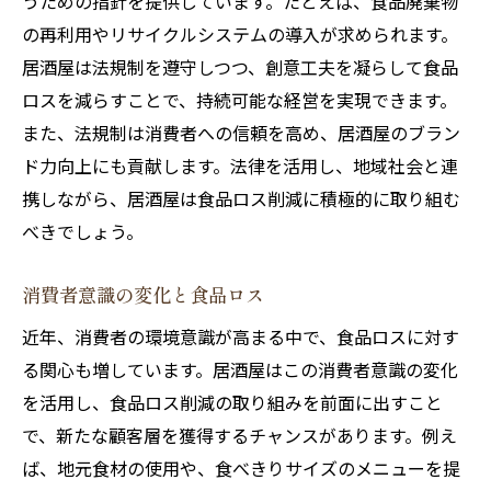
うための指針を提供しています。たとえば、食品廃棄物
お客様への食品ロス削減の意識啓発
の再利用やリサイクルシステムの導入が求められます。
メニュー選びを助けるスタッフの対応
居酒屋は法規制を遵守しつつ、創意工夫を凝らして食品
少量注文の推奨とシェアリングメニュー
ロスを減らすことで、持続可能な経営を実現できます。
アンケートでお客様の声を反映
また、法規制は消費者への信頼を高め、居酒屋のブラン
食品ロス削減キャンペーンの実施
ド力向上にも貢献します。法律を活用し、地域社会と連
持ち帰りサービスの充実
携しながら、居酒屋は食品ロス削減に積極的に取り組む
持続可能な居酒屋運営がもたらす経済効果
べきでしょう。
食品コストの削減と利益の向上
消費者意識の変化と食品ロス
環境配慮が集客力に与える影響
近年、消費者の環境意識が高まる中で、食品ロスに対す
ブランド価値の向上と顧客満足度
る関心も増しています。居酒屋はこの消費者意識の変化
地元経済への波及効果
を活用し、食品ロス削減の取り組みを前面に出すこと
持続可能な経営による長期的利益
で、新たな顧客層を獲得するチャンスがあります。例え
サステナブルな企業としての社会的認知
ば、地元食材の使用や、食べきりサイズのメニューを提
未来のための食品ロス削減と居酒屋の役割