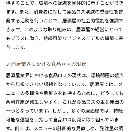
供することで、環境への配慮を具体的に示すことができ
次世代への責任としての食品ロス削減
ます。また、消費者に対して食品ロス削減の重要性を啓
地域社会と共に歩む居酒屋の未来
発する活動を行うことで、居酒屋の社会的役割を強調で
教育機関との連携による啓発活動
きます。このような取り組みは、居酒屋の経営にとって
もプラスに働き、持続可能なビジネスモデルの構築に寄
持続可能な開発目標（SDGs）との関係
与します。
未来の居酒屋の姿とビジョン
グローバルな視点で考える食品ロス削減
居酒屋業界における食品ロスの現状
居酒屋業界における食品ロスの現状は、環境問題の観点
から無視できない課題となっています。居酒屋では、メ
ニューの多様性や新鮮さを維持するために、どうしても
余剰在庫が発生しやすく、これが食品ロスの主な原因の
一つとなっています。しかし、多くの居酒屋では、持続
可能な運営を目指して食品ロス削減に取り組んでいま
す。例えば、メニューの計画的な見直しや、発注量の調