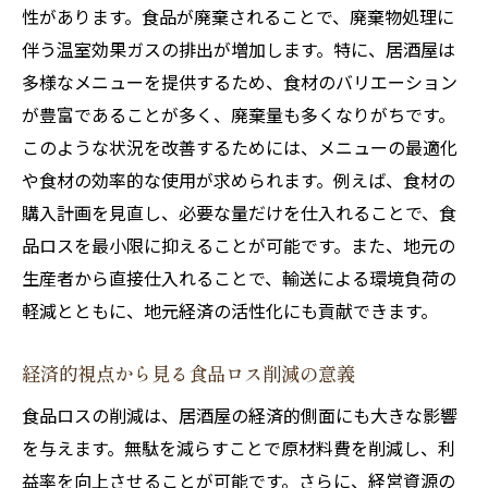
性があります。食品が廃棄されることで、廃棄物処理に
生産者との直接連携による信頼構築
伴う温室効果ガスの排出が増加します。特に、居酒屋は
地元食材を使った創作メニューの可能性
多様なメニューを提供するため、食材のバリエーション
地元食材を活かしたイベントの提案
が豊富であることが多く、廃棄量も多くなりがちです。
食品ロスを減らすためのメニュー計画の工夫
このような状況を改善するためには、メニューの最適化
食材ロスを減らすメニュー設計の基礎
や食材の効率的な使用が求められます。例えば、食材の
シーズン食材を活用した柔軟なメニュー
購入計画を見直し、必要な量だけを仕入れることで、食
在庫管理と注文予測の重要性
品ロスを最小限に抑えることが可能です。また、地元の
生産者から直接仕入れることで、輸送による環境負荷の
未利用部位の創意工夫による活用
軽減とともに、地元経済の活性化にも貢献できます。
お客様のニーズに応じた多様なメニュー
ヘルシーメニューの導入で新たな客層開拓
経済的視点から見る食品ロス削減の意義
地元生産者との連携で居酒屋の環境配慮を実現
食品ロスの削減は、居酒屋の経済的側面にも大きな影響
地元生産者とのパートナーシップ作り
を与えます。無駄を減らすことで原材料費を削減し、利
生産者訪問と交流による信頼関係の構築
益率を向上させることが可能です。さらに、経営資源の